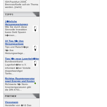
ISH-Frankfurt 2008,
Brennstoffzelle soll ein Thema
werden..[mehr]
J�hrliche
Heizungswartungen
Wie Sie durch diese
Sinnvolle Investition
bares Geld Sparen
k�nnen...
10 Tips f�r ihre
Heizungsanlage
Tips und Ratschl�ge
f�r ihre
Heizungsanlage...
Tips f�r neue Lagerbeh�lter
Bundesverband
Lagerbeh�lter e.V.
informiert �ber Vorteile
doppelwandiger
Tanks...
Richtige Raumtemperatur
spart Energie und Kosten
Richtwerte f�r Norm-
Innentemperaturen gibt
die DIN 4701...
Viessmann
Hersteller von �l & Gas