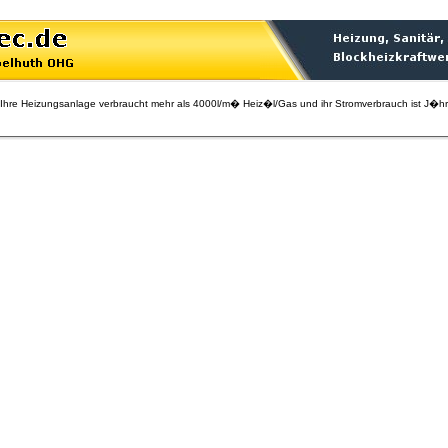
 Heizungsanlage verbraucht mehr als 4000l/m� Heiz�l/Gas und ihr Stromverbrauch ist J�hrlich 