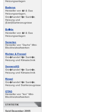
Heizungsanlagen
Buderus
Hersteller von �l & Gas
Heizungsanlagen,
Gro�handel f�r Sanit�r,
Heizung und
(Edel)Stahlerzeugnisse
Br�tje
Hersteller von �l & Gas
Heizungsanlagen
Senertec
Hersteller von "Dachs" Mini-
Blockheizkraftwerken
Richter & Frenzel
Gro�handel f�r Sanit�r,
Heizung und Klimatechnik
SeegersKG
Gro�handel f�r Sanit�r,
Heizung und Klimatechnik
Ringel
Gro�handel f�r Sanit�r,
Heizung und Stahlerzeugnisse
OTAG
Hersteller von "lion" Mini-
Blockheizkraftwerken
Seid Dezember 2005