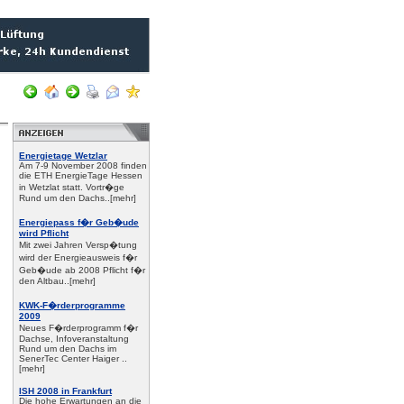
gr�sser als 3500kWh? ... Mit einem
BHKW
k�nnten Sie Heizkosstenfrei wohnen!
Energietage Wetzlar
Am 7-9 November 2008 finden
die ETH EnergieTage Hessen
in Wetzlat statt. Vortr�ge
Rund um den Dachs..[mehr]
Energiepass f�r Geb�ude
wird Pflicht
Mit zwei Jahren Versp�tung
wird der Energieausweis f�r
Geb�ude ab 2008 Pflicht f�r
den Altbau..[mehr]
KWK-F�rderprogramme
2009
Neues F�rderprogramm f�r
Dachse, Infoveranstaltung
Rund um den Dachs im
SenerTec Center Haiger ..
[mehr]
ISH 2008 in Frankfurt
Die hohe Erwartungen an die