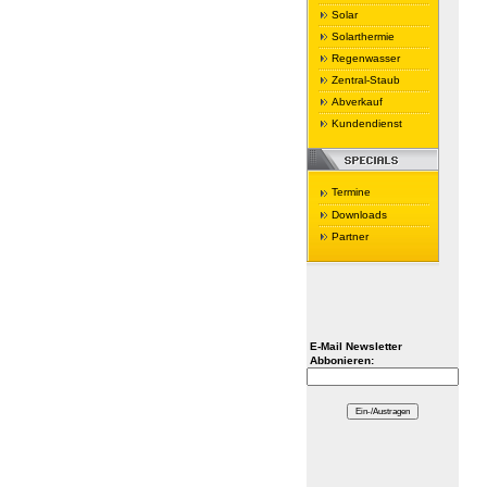
Solar
Solarthermie
Regenwasser
Zentral-Staub
Abverkauf
Kundendienst
Termine
Downloads
Partner
E-Mail Newsletter
Abbonieren: